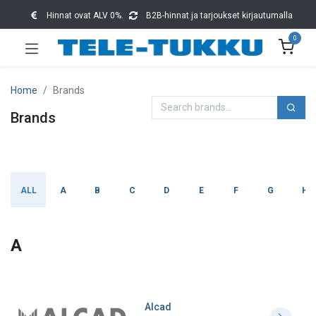
Hinnat ovat ALV 0%.
B2B-hinnat ja tarjoukset kirjautumalla
0
Home
Brands
Brands
ALL
A
B
C
D
E
F
G
H
A
Alcad