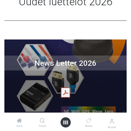
Uudet luettelot 2026
News Letter 2026
Home
Search
Brands
Account