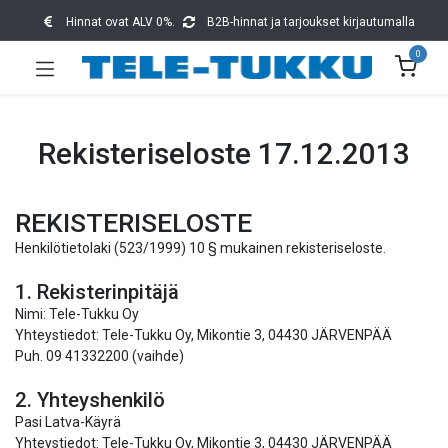
Hinnat ovat ALV 0%.
B2B-hinnat ja tarjoukset kirjautumalla
0
Rekisteriseloste 17.12.2013
REKISTERISELOSTE
Henkilötietolaki (523/1999) 10 § mukainen rekisteriseloste.
1. Rekisterinpitäjä
Nimi: Tele-Tukku Oy
Yhteystiedot: Tele-Tukku Oy, Mikontie 3, 04430 JÄRVENPÄÄ
Puh. 09 41332200 (vaihde)
2. Yhteyshenkilö
Pasi Latva-Käyrä
Yhteystiedot: Tele-Tukku Oy, Mikontie 3, 04430 JÄRVENPÄÄ