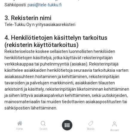
Sähköposti:
pasi@tele-tukku.fi
3. Rekisterin nimi
Tele-Tukku Oy:n yritysasiakasrekisteri
4. Henkilötietojen käsittelyn tarkoitus
(rekisterin käyttötarkoitus)
Rekisteriseloste koskee sellaisten luonnollisten henkilöiden
henkilötietojen käsittelyä, jotka käyttävät rekisterinpitäjän
verkkokauppaa tai puhelinmyyntiä (asiakas). Rekisterinpitäjä
käsittelee asiakkaiden henkilötietoja seuraavia tarkoituksia varten:
asiakassuhteen hoitaminen ja kehittäminen, rekisterinpitäjän
tavaroiden ja palvelujen markkinointi, asiakkaiden tilausten
arkistointi ja käsittely, rekisterinpitäjän liiketoiminnan kehittäminen
ja siihen liittyvä asiakaspalvelun kehittäminen, sekä uutiskirjeiden,
mainosmateriaalin tai muiden tiedottavien asiakaspostitusten tai
sähköpostien lähettäminen.
5. Rekisterin sisältämät tiedot
Asiakkaista kerätään ja talletetaan seuraavat tiedot: asiakkaan
Home
Search
Brands
Account