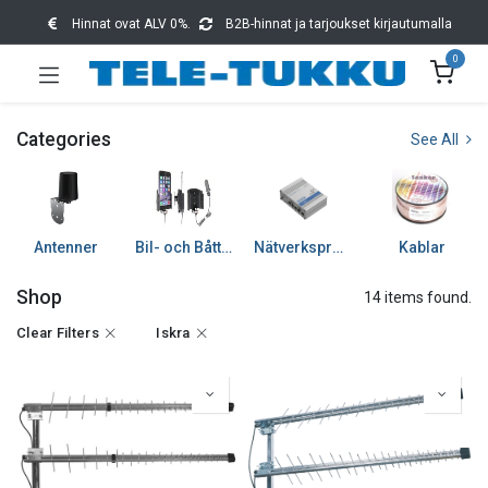
Hinnat ovat ALV 0%.
B2B-hinnat ja tarjoukset kirjautumalla
0
Categories
See All
Antenner
Bil- och Båttillbehör
Nätverksprodukter
Kablar
Shop
14 items found.
Clear Filters
Iskra