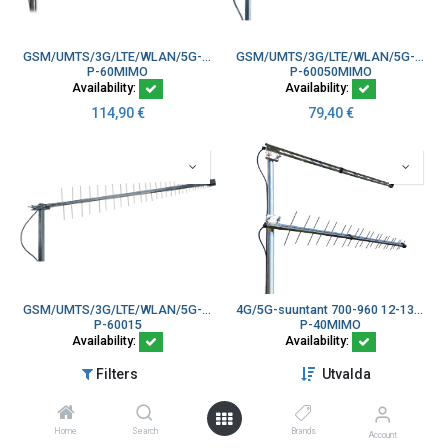
GSM/UMTS/3G/LTE/WLAN/5G-suuntan 2xP-60+kiin 45° 2x10m SMAu MIMO
GSM/UMTS/3G/LTE/WLAN/5G-suuntan 2xP-60+kiin 45° 2x5m SMAu MIMO
P-60MIMO
P-60050MIMO
Availability:
Availability:
114,90
€
79,40
€
GSM/UMTS/3G/LTE/WLAN/5G-suuntan 7,5-10,5 dBi 1,5m SMAu
4G/5G-suuntant 700-960 12-13dBi 2xP-40 kiin 45° 10m SMAu MIMO
P-60015
P-40MIMO
Availability:
Availability:
36,10
€
87,60
€
Filters
Utvalda
Home
Search
Brands
Account