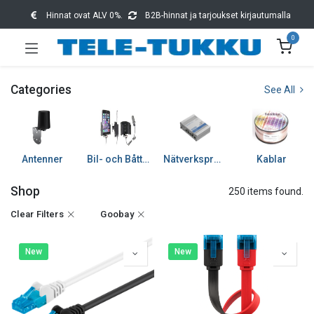
Hinnat ovat ALV 0%.
B2B-hinnat ja tarjoukset kirjautumalla
0
Categories
See All
Antenner
Bil- och Båttillbehör
Nätverksprodukter
Kablar
Shop
250 items found.
Clear Filters
Goobay
New
New