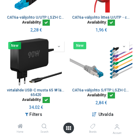
CAT6a-välijohto U/UTP LSZH CU bulk
CAT6a-välijohto litteä U/UTP - cu bulk
Availability:
Availability:
2,28
€
1,96
€
New
New
virtalähde USB-C musta 65 W läppäreille ym.
CAT6a-välijohto S/FTP LSZH CU bulk
65420
Availability:
Availability:
2,84
€
34,02
€
Filters
Utvalda
Home
Search
Brands
Account