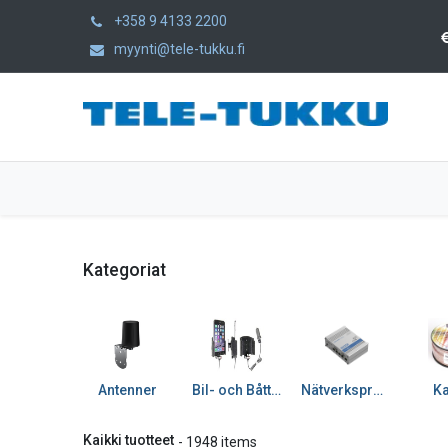
+358 9 4133 2200
myynti@tele-tukku.fi
Hem
Produkter
Kategorier
Kategoriat
Antenner
Bil- och Båttillbehör
Nätverksprodukter
Ka
Kaikki tuotteet
- 1948 items