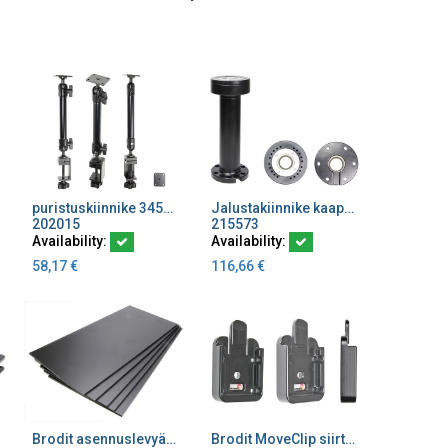
puristuskiinnike 345mm kuorma 1kg Ø30mm putkelle
Jalustakiinnike kaapelin läpiviennillä kork 165 mm
Add to Cart
Add to Cart
202015
215573
Availability:
Availability:
58,17
€
116,66
€
Brodit asennuslevyä 5kpl 5x200x420mm ABS-muovia
Brodit MoveClip siirtolevy MultiMoveClip 4 ruuvia tukeva
Add to Cart
Add to Cart