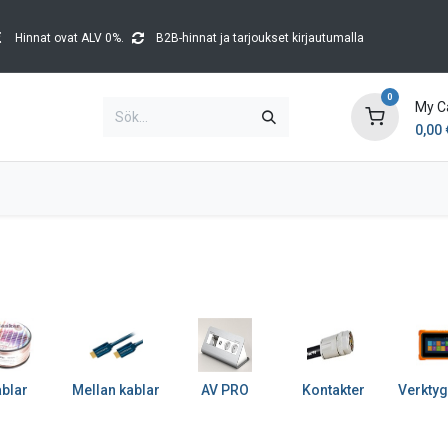
Hinnat ovat ALV 0%.
B2B-hinnat ja tarjoukset kirjautumalla
0
My C
0,00
Brands
Kataloger
Blog
Tapahtumat
blar
Mellan kablar
AV PRO
Kontakter