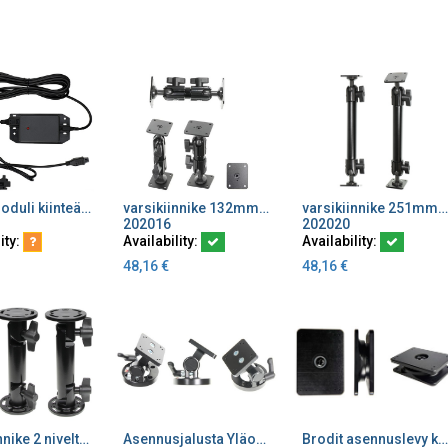
Latausmoduli kiinteäasennus
varsikiinnike 132mm kuorma 3kg
varsikiinnike 251mm kuorma 2kg AMPS
dd to Cart
Add to Cart
Add to Cart
202016
202020
ity:
Availability:
Availability:
48,16
€
48,16
€
Varsikiinnike 2 niveltä tiheä hammastus 164 mm
Asennusjalusta Yläosa kääntyy 180°
Brodit asennuslevy kääntönivel 50x70x21 mm esiporatut reiät
dd to Cart
Add to Cart
Add to Cart