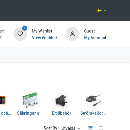
0
art
My Wishlist
Guest
€
View Wishlist
My Account
Kontakta oss
Verktyg och kemikalier
Säkringar och strömbrytare
Eltillbehör
Strömkällor och batterier
Diver
Sort By :
Utvalda