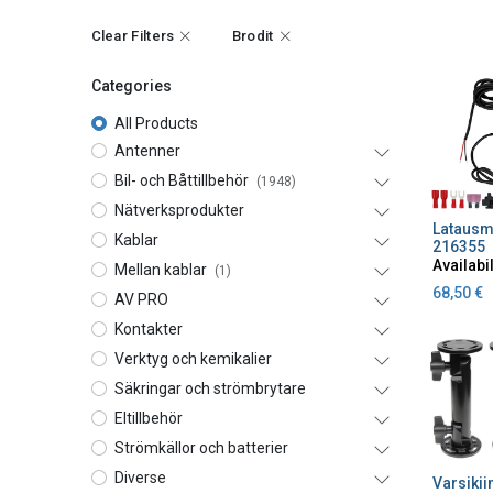
Clear Filters
Brodit
Categories
All Products
Antenner
Bil- och Båttillbehör
(1948)
Nätverksprodukter
A
Kablar
216355
Availabil
Mellan kablar
(1)
68,50
€
AV PRO
Kontakter
Verktyg och kemikalier
Säkringar och strömbrytare
Eltillbehör
Strömkällor och batterier
Diverse
A