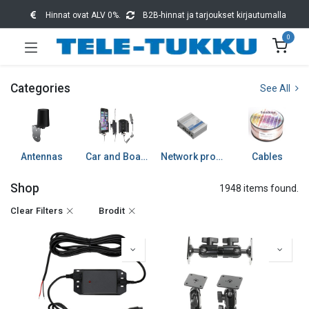
Hinnat ovat ALV 0%.
B2B-hinnat ja tarjoukset kirjautumalla
0
Categories
See All
Antennas
Car and Boat accessories
Network products
Cables
Shop
1948 items found.
Clear Filters
Brodit