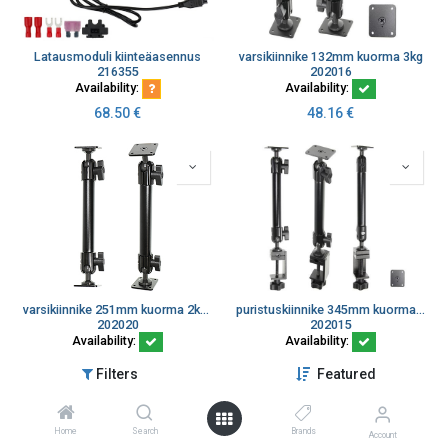
Latausmoduli kiinteäasennus
varsikiinnike 132mm kuorma 3kg
216355
202016
Availability:
Availability:
68.50
€
48.16
€
varsikiinnike 251mm kuorma 2kg AMPS
puristuskiinnike 345mm kuorma 1kg Ø30mm putkelle
202020
202015
Availability:
Availability:
48.16
€
58.17
€
Filters
Featured
Home
Search
Brands
Account