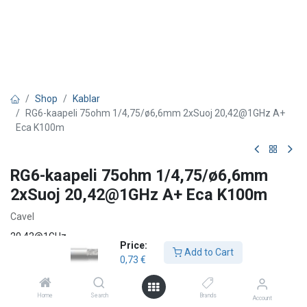
Shop
Kablar
RG6-kaapeli 75ohm 1/4,75/ø6,6mm 2xSuoj 20,42@1GHz A+
Eca K100m
RG6-kaapeli 75ohm 1/4,75/ø6,6mm
2xSuoj 20,42@1GHz A+ Eca K100m
Cavel
20,42@1GHz
Price:
Add to Cart
0,73
€
0,73
€
Home
Search
Brands
Account