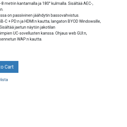
 metrin kantamalla ja 180° kulmalla. Sisältää AEC-,
an.
issa on passiivinen jäähdytin bassovahvistus.
SB-C + PD:n ja HDMI:n kautta; langaton BYOD Windowsille,
 Sisältää jaetun näytön jakotilan
impien UC-sovellusten kanssa. Ohjaus web GUI:n,
kennetun WAP:n kautta.
o Cart
lista