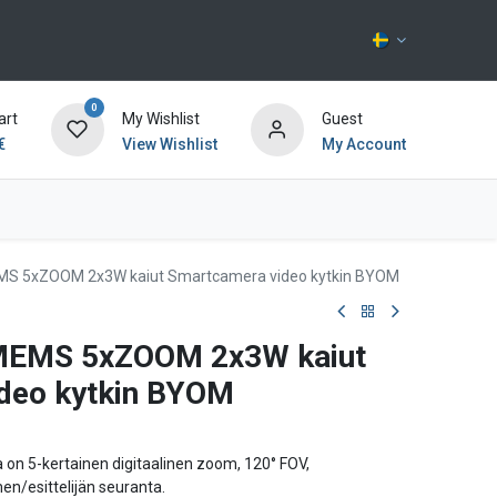
0
art
My Wishlist
Guest
€
View Wishlist
My Account
Kontakta oss
MS 5xZOOM 2x3W kaiut Smartcamera video kytkin BYOM
xMEMS 5xZOOM 2x3W kaiut
deo kytkin BYOM
on 5-kertainen digitaalinen zoom, 120° FOV,
en/esittelijän seuranta.