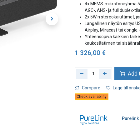
4x MEMS-mikrofoniryhmä 5-8
AGC-, ANS- ja full duplex-til
2x 5W:n stereokaiuttimet, jo
Langallinen näytön esitys U
Airplay, Miracast tai dongle.
Yhteensopiva kaikkien tärke
kaukosäätimen tai sisäänra
1 326,00
€
Add t
Compare
Lägg till önske
Check availability
Purelink