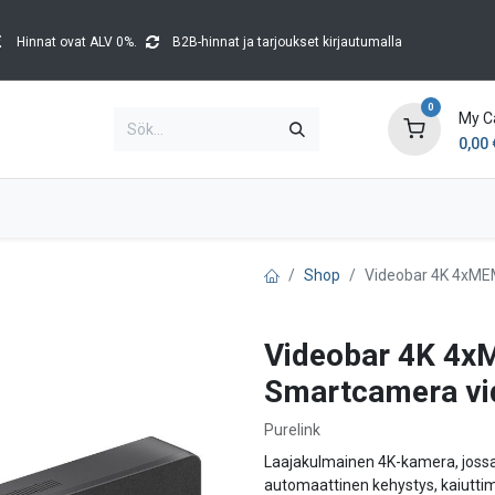
Hinnat ovat ALV 0%.
B2B-hinnat ja tarjoukset kirjautumalla
0
My C
0,00
Brands
Kataloger
Blog
Tapahtumat
Shop
Videobar 4K 4xME
Videobar 4K 4
Smartcamera vi
Purelink
Laajakulmainen 4K-kamera, jossa 
automaattinen kehystys, kaiuttim