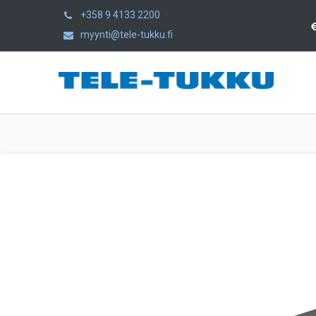
+358 9 4133 2200
myynti@tele-tukku.fi
Hem
Produkter
Kategorier