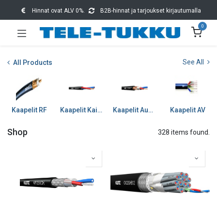
Hinnat ovat ALV 0%.
B2B-hinnat ja tarjoukset kirjautumalla
0
See All
All Products
Kaapelit RF
Kaapelit Kaiuttimet
Kaapelit Audio
Kaapelit AV
Shop
328 items found.