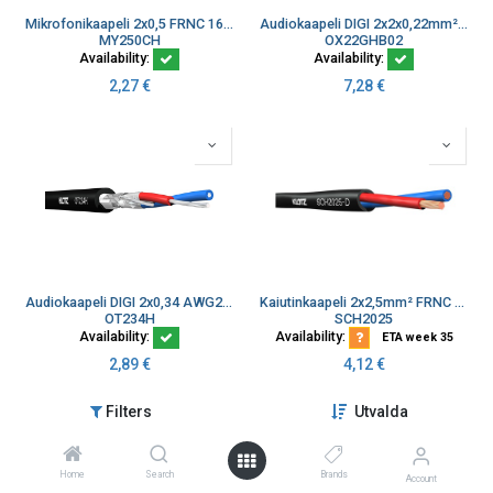
Mikrofonikaapeli 2x0,5 FRNC 16x0,20 musta ø3,4 100m/rll
Audiokaapeli DIGI 2x2x0,22mm² Ø10,8mm 110ohm musta AES/EBU Dca
MY250CH
OX22GHB02
Availability:
Availability:
2,27
€
7,28
€
Audiokaapeli DIGI 2x0,34 AWG22 Ø5,8mm 110ohm AES/EBU FRNC Eca
Kaiutinkaapeli 2x2,5mm² FRNC Kierretty. Musta Dca 500m
OT234H
SCH2025
Availability:
Availability:
ETA week 35
2,89
€
4,12
€
Filters
Utvalda
Home
Search
Brands
Account