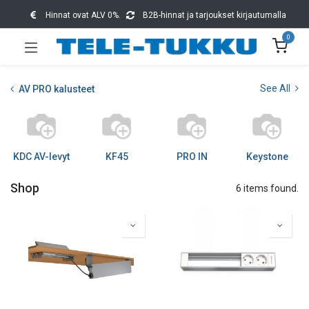
Hinnat ovat ALV 0%.
B2B-hinnat ja tarjoukset kirjautumalla
0
See All
AV PRO kalusteet
KDC AV-levyt
KF45
PRO IN
Keystone
Shop
6 items found.