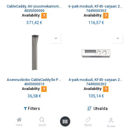
CableCaddy, AV-jousimekanismi 6-8mm kaapeleille, max 2 m
6-paik moduuli, KF45-sarjaan 2xSuko, 4 vapaata paikkaa
4005000000
7449000302
Availability:
Availability:
371,42
€
116,57
€
Asennuskisko CableCaddy:lle Pystyasennukseen
4-paik moduuli, KF45-sarjaan 2xSuko
4005000010
7449000202
Availability:
Availability:
36,58
€
105,14
€
Filters
Utvalda
Home
Search
Brands
Account