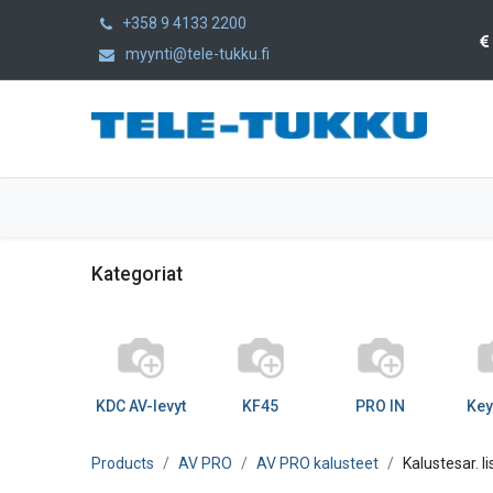
+358 9 4133 2200
myynti@tele-tukku.fi
Etusivu
Tuotteet
Kategoriat
Kategoriat
KDC AV-levyt
KF45
PRO IN
Key
Products
AV PRO
AV PRO kalusteet
Kalustesar. l