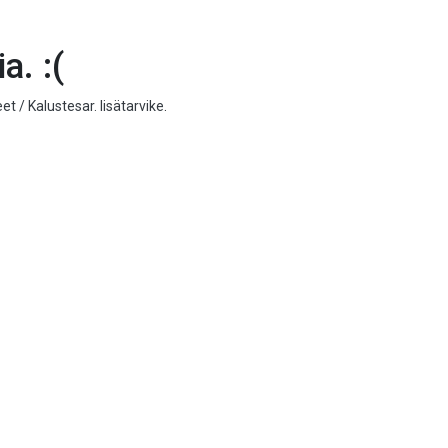
a. :(
t / Kalustesar. lisätarvike
.