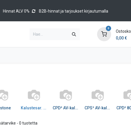
Hinnat ALV 0%
B2B-hinnat ja tarjoukset kirjautumalla
0
Ostoskor
0,00
€
Brands
Luettelot
Blog
Tapahtumat
stone
Kalustesar. lisätarvike
CPD² AV-kaluste reunaan
CPS² AV-kaluste upotet
isätarvike
- 0 tuotetta