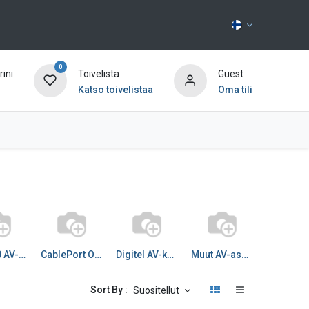
0
ini
Toivelista
Guest
Katso toivelistaa
Oma tili
Ota yhteyttä
CPD² 80 AV-kaluste kesk
CablePort Office AV
Digitel AV-kaivot
Muut AV-asennuskotelot
Sort By :
Suositellut