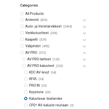
Categories
All Products
Antennit
(826)
Auto- ja Venetarvikkeet
(2464)
Verkkotuotteet
(206)
Kaapelit
(329)
Välijohdot
(495)
AV PRO
(372)
AV PRO laitteet
(120)
AV PRO kalusteet
(220)
KDC AV-levyt
(34)
KF45
(24)
PRO IN
(23)
Keystone
(66)
Kalustesar. lisätarvike
CPD² AV-kaluste reunaan
(3)