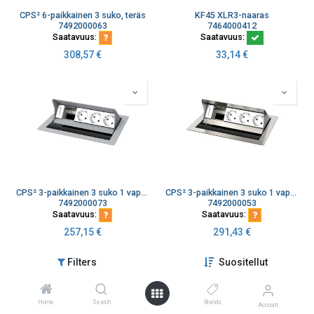
CPS² 6-paikkainen 3 suko, teräs
KF45 XLR3-naaras
7492000063
7464000412
Saatavuus:
Saatavuus:
308,57
€
33,14
€
CPS² 3-paikkainen 3 suko 1 vapaa harmaa
CPS² 3-paikkainen 3 suko 1 vapaa rosteri
7492000073
7492000053
Saatavuus:
Saatavuus:
257,15
€
291,43
€
Filters
Suositellut
Home
Search
Brands
Account