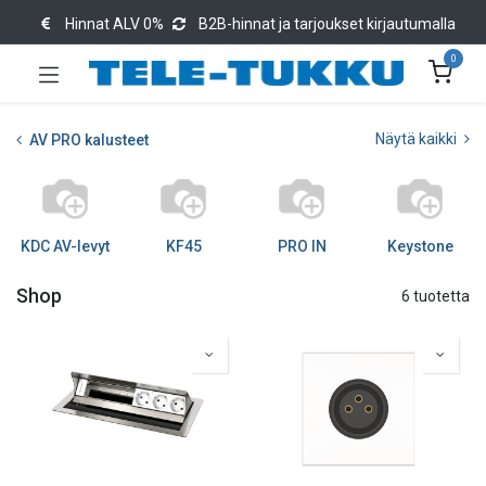
Hinnat ALV 0%
B2B-hinnat ja tarjoukset kirjautumalla
0
Näytä kaikki
AV PRO kalusteet
KDC AV-levyt
KF45
PRO IN
Keystone
Shop
6 tuotetta