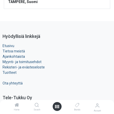
TAMPERE
,
Suomi
Hyödyllisiä linkkejä
Etusivu
Tietoa meistä
Ajankohtaista
Myynti- ja toimitusehdot
Rekisteri- ja ​evästeseloste
Tuotteet
Ota yhteyttä
Tele-Tukku Oy
TELE-TUKKU on vuonna 1963 perustettu elektronisten
Home
Search
Brands
Account
komponenttien ja tarvikkeiden maahantuonti- ja tukkuliike, ollen yksi