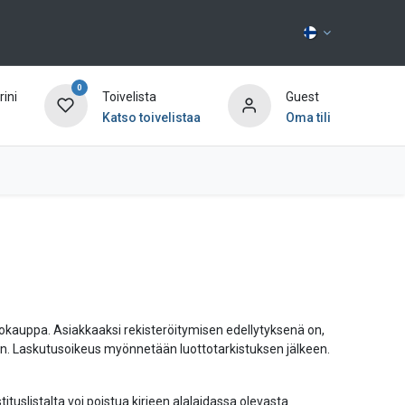
0
ini
Toivelista
Guest
Katso toivelistaa
Oma tili
Ota yhteyttä
okauppa. Asiakkaaksi rekisteröitymisen edellytyksenä on,
eriin. Laskutusoikeus myönnetään luottotarkistuksen jälkeen.
tituslistalta voi poistua kirjeen alalaidassa olevasta