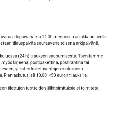
aavana arkipäivänä klo 14:00 mennessä asiakkaan ovelle
imitetaan tilauspäivää seuraavana toisena arkipäivänä.
än kuluessa (24 h) tilauksen saapumisesta. Toimitamme
myös kirjeenä, postipakettina, postirahtina tai
eeseen, yleisten kuljetusehtojen mukaisesti.
. Pienlaskutuslisä 10,00 <50 euron tilauksille.
n tilattujen tuotteiden jälkitoimituksia ei toimiteta