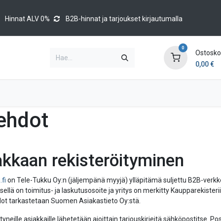
Hinnat ALV 0%
B2B-hinnat ja tarjoukset kirjautumalla
0
Ostoskor
0,00
€
Brands
Luettelot
Blog
Tapahtumat
sehdot
akkaan rekisteröityminen
.fi
on Tele-Tukku Oy:n (jäljempänä myyjä) ylläpitämä suljettu B2B-verkk
ksellä on toimitus- ja laskutusosoite ja yritys on merkitty Kaupparekist
dot tarkastetaan Suomen Asiakastieto Oy:stä.
tyneille asiakkaille lähetetään ajoittain tarjouskirjeitä sähköpostitse. Pos