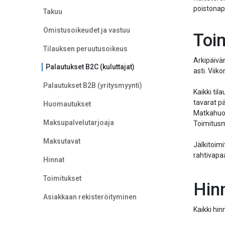
poistonap
Takuu
Omistusoikeudet ja vastuu
Toi
Tilauksen peruutusoikeus
Arkipäivä
Palautukset B2C (kuluttajat)
asti. Viik
Palautukset B2B (yritysmyynti)
Kaikki ti
tavarat pä
Huomautukset
Matkahuoll
Maksupalvelutarjoaja
Toimitusma
Maksutavat
Jälkitoimi
rahtivapaa
Hinnat
Toimitukset
Hin
Asiakkaan rekisteröityminen
Kaikki hin