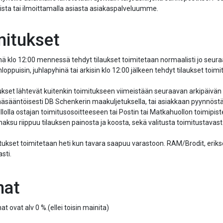
ista tai ilmoittamalla asiasta asiakaspalveluumme.
mitukset
nä klo 12:00 mennessä tehdyt tilaukset toimitetaan normaalisti jo seur
onloppuisin, juhlapyhinä tai arkisin klo 12:00 jälkeen tehdyt tilaukset to
laukset lähtevät kuitenkin toimitukseen viimeistään seuraavan arkipäiv
äsääntöisesti DB Schenkerin maakuljetuksella, tai asiakkaan pyynnöstä 
olla ostajan toimitusosoitteeseen tai Postin tai Matkahuollon toimipist
ksu riippuu tilauksen painosta ja koosta, sekä valitusta toimitustavasta
tukset toimitetaan heti kun tavara saapuu varastoon. RAM/Brodit, eriksee
sti.
nat
nat ovat alv 0 %.(ellei toisin mainita)