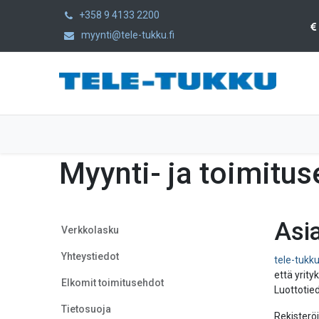
+358 9 4133 2200
myynti@tele-tukku.fi
Etusivu
Tuotteet
Kategoriat
Myynti- ja toimitu
Asi
Verkkolasku
Yhteystiedot
tele-tukku
että yrity
Elkomit toimitusehdot
Luottotie
Tietosuoja
Rekisteröi