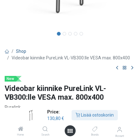
Shop
Videobar kiinnike PureLink VL-VB300:lle VESA max. 800x400
New
Videobar kiinnike PureLink VL-
VB300:lle VESA max. 800x400
Purelink
Price:
Lisää ostoskoriin
Vuelogic VESA-kiinnike PureLink VL-VB300 -videobaarille
130,80
€
Taittuvilla varsilla, näytön ylä- tai alareunaan asennettavaksi
Home
Search
Brands
Account
Vuelogic VESA -kiinnike tarjoaa varman ja joustavan ratkaisun