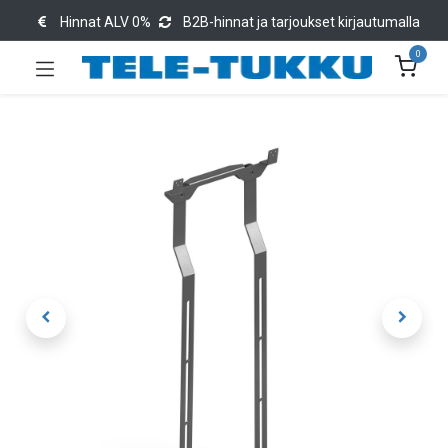
Hinnat ALV 0%
B2B-hinnat ja tarjoukset kirjautumalla
0