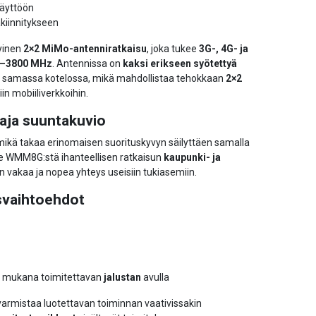
käyttöön
äkiinnitykseen
yinen
2×2 MiMo-antenniratkaisu
, joka tukee
3G-, 4G- ja
–3800 MHz
. Antennissa on
kaksi erikseen syötettyä
samassa kotelossa, mikä mahdollistaa tehokkaan
2×2
iin mobiiliverkkoihin.
aaja suuntakuvio
 mikä takaa erinomaisen suorituskyvyn säilyttäen samalla
e WMM8G:stä ihanteellisen ratkaisun
kaupunki- ja
aan vakaa ja nopea yhteys useisiin tukiasemiin.
svaihtoehdot
mukana toimitettavan
jalustan
avulla
armistaa luotettavan toiminnan vaativissakin