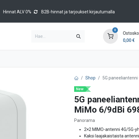
Hinnat ALV 0%
B2B-hinnat ja tarjoukset kirjautumalla
0
Ostoskor
0,00
€
Brands
Luettelot
Blog
Tapahtumat
Shop
5G paneeliantenni 
New
5G paneeliantenn
MiMo 6/9dBi 69
Panorama
2×2 MIMO-antenni 4G/5G-yht
Kaksi laajakaistaista antenn