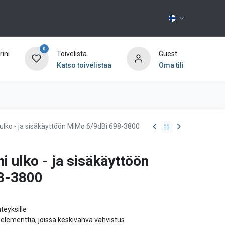
0
ini
Toivelista
Guest
Katso toivelistaa
Oma tili
Ota yhteyttä
ulko - ja sisäkäyttöön MiMo 6/9dBi 698-3800
i ulko - ja sisäkäyttöön
8-3800
eyksille
ielementtiä, joissa keskivahva vahvistus