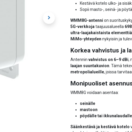
Kestävä kotelo ulko- ja sisä
Sopii masto-, seinä- ja pöyt
WMM8G-antenni
on suorituskyk
5G-verkkoja
taajuusalueella
698
ultra-laajakaistaista elementtiä
MiMo-yhteyden
nykyisiin ja tulev
Korkea vahvistus ja l
Antennin
vahvistus on 6–9 dBi
,
laajan suuntakuvion
. Tämä teke
metropolialueille
, joissa tarvit
Monipuoliset asennu
WMM8G voidaan asentaa:
seinälle
mastoon
pöydälle tai ikkunalaudalle
Säänkestävä ja kestävä kotelo
v