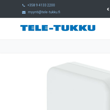
+358 9 4133 2200
myynti@tele-tukku.fi
Etusivu
Tuotteet
Kategoriat