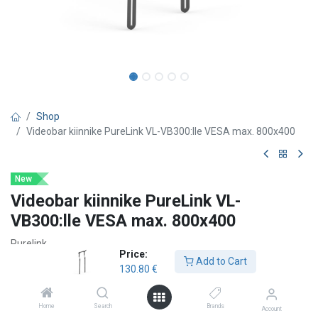
Shop
Videobar kiinnike PureLink VL-VB300:lle VESA max. 800x400
New
Videobar kiinnike PureLink VL-
VB300:lle VESA max. 800x400
Purelink
Price:
Add to Cart
Vuelogic VESA-kiinnike PureLink VL-VB300 -videobaarille
130.80
€
Taittuvilla varsilla, näytön ylä- tai alareunaan asennettavaksi
Home
Search
Brands
Account
Vuelogic VESA -kiinnike tarjoaa varman ja joustavan ratkaisun