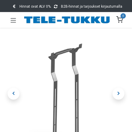
Hinnat ovat ALV 0%.
B2B-hinnat ja tarjoukset kirjautumalla
0