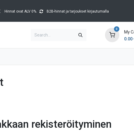
Hinnat ovat ALV 0%.
B2B-hinnat ja tarjoukset kirjautumalla
0
My C
0.00
Brands
Catalogues
Blog
Tapahtumat
t
akkaan rekisteröityminen