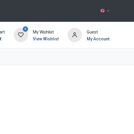
0
art
My Wishlist
Guest
€
View Wishlist
My Account
Contact us