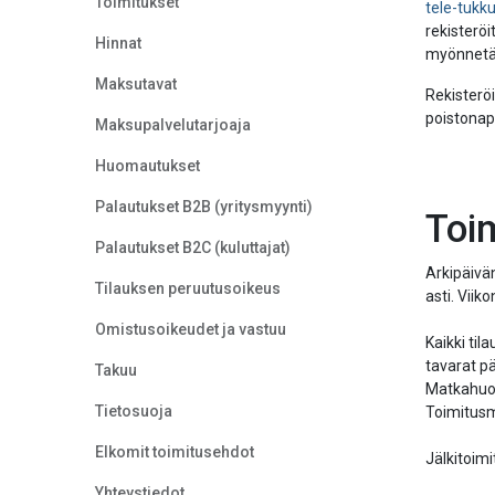
Toimitukset
tele-tukku
rekisteröi
Hinnat
myönnetää
Maksutavat
Rekisteröi
poistonap
Maksupalvelutarjoaja
Huomautukset
Palautukset B2B (yritysmyynti)
Toi
Palautukset B2C (kuluttajat)
Arkipäivä
Tilauksen peruutusoikeus
asti. Viik
Omistusoikeudet ja vastuu
Kaikki ti
tavarat pä
Takuu
Matkahuoll
Tietosuoja
Toimitusma
Elkomit toimitusehdot
Jälkitoimi
Yhteystiedot