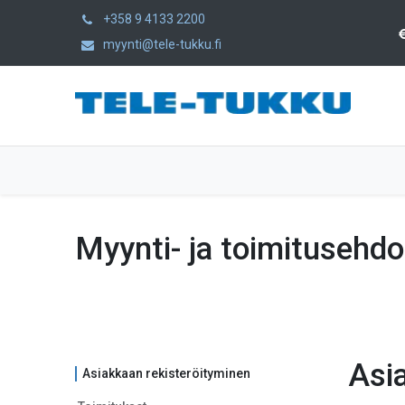
+358 9 4133 2200
myynti@tele-tukku.fi
Home
Products
Category
Myynti- ja toimitusehdo
Asi
Asiakkaan rekisteröityminen