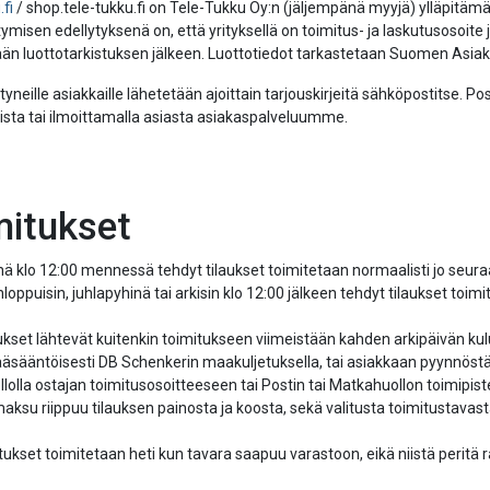
.fi
/ shop.tele-tukku.fi on Tele-Tukku Oy:n (jäljempänä myyjä) ylläpitäm
tymisen edellytyksenä on, että yrityksellä on toimitus- ja laskutusosoite
n luottotarkistuksen jälkeen. Luottotiedot tarkastetaan Suomen Asiakas
tyneille asiakkaille lähetetään ajoittain tarjouskirjeitä sähköpostitse. Pos
ista tai ilmoittamalla asiasta asiakaspalveluumme.
mitukset
nä klo 12:00 mennessä tehdyt tilaukset toimitetaan normaalisti jo seur
onloppuisin, juhlapyhinä tai arkisin klo 12:00 jälkeen tehdyt tilaukset to
laukset lähtevät kuitenkin toimitukseen viimeistään kahden arkipäivän 
äsääntöisesti DB Schenkerin maakuljetuksella, tai asiakkaan pyynnöstä 
olla ostajan toimitusosoitteeseen tai Postin tai Matkahuollon toimipist
ksu riippuu tilauksen painosta ja koosta, sekä valitusta toimitustavasta
tukset toimitetaan heti kun tavara saapuu varastoon, eikä niistä peritä rah