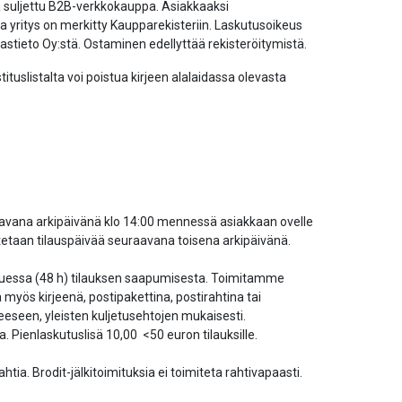
ä suljettu B2B-verkkokauppa. Asiakkaaksi
 ja yritys on merkitty Kaupparekisteriin. Laskutusoikeus
tieto Oy:stä. Ostaminen edellyttää rekisteröitymistä.
tituslistalta voi poistua kirjeen alalaidassa olevasta
aavana arkipäivänä klo 14:00 mennessä asiakkaan ovelle
imitetaan tilauspäivää seuraavana toisena arkipäivänä.
kuluessa (48 h) tilauksen saapumisesta. Toimitamme
myös kirjeenä, postipakettina, postirahtina tai
eeseen, yleisten kuljetusehtojen mukaisesti.
. Pienlaskutuslisä 10,00 <50 euron tilauksille.
tia. Brodit-jälkitoimituksia ei toimiteta rahtivapaasti.