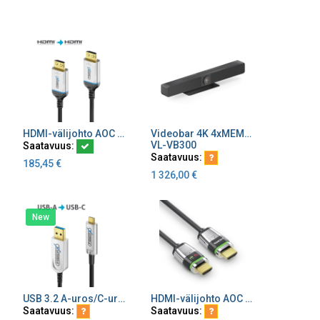
HDMI-välijohto AOC 8K 2.1 aktiivinen FiberX 48 Gbps LSZH
Videobar 4K 4xMEMS 5xZOOM 2x3 W kaiuttimet Smart camera video kytkin BYOM
Lisää ostoskoriin
Lisää ostoskoriin
VL-VB300
Saatavuus:
Saatavuus:
185,45
€
1 326,00
€
New
USB 3.2 A-uros/C-uros AOC optinen
HDMI-välijohto AOC 8K 2.1 lukittava aktiivinen FiberX 48Gbps LSZH
Lisää ostoskoriin
Lisää ostoskoriin
Saatavuus:
Saatavuus: