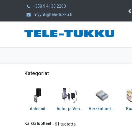
+358 9 4133 2200
myynti@tele-tukku.fi
Etusivu
Tuotteet
Kategoriat
Kategoriat
Antennit
Auto- ja Venetarvikkeet
Verkkotuotteet
Kaa
Kaikki tuotteet
- 61 tuotetta