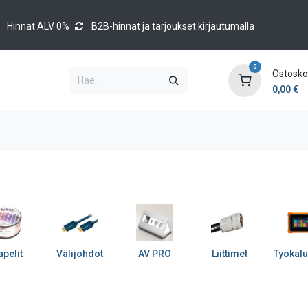
Hinnat ALV 0%
B2B-hinnat ja tarjoukset kirjautumalla
0
Ostoskor
0,00
€
Brands
Luettelot
Blog
Tapahtumat
pelit
Välijohdot
AV PRO
Liittimet