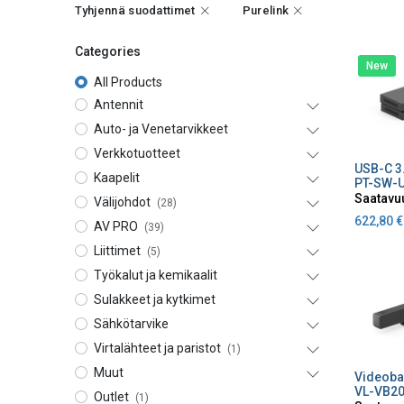
Tyhjennä suodattimet
Purelink
Categories
New
All Products
Antennit
Auto- ja Venetarvikkeet
Verkkotuotteet
Lisä
Kaapelit
PT-SW-
Saatavu
Välijohdot
(28)
622,80
€
AV PRO
(39)
Liittimet
(5)
Työkalut ja kemikaalit
Sulakkeet ja kytkimet
Sähkötarvike
Virtalähteet ja paristot
(1)
Muut
Lisä
VL-VB2
Outlet
(1)