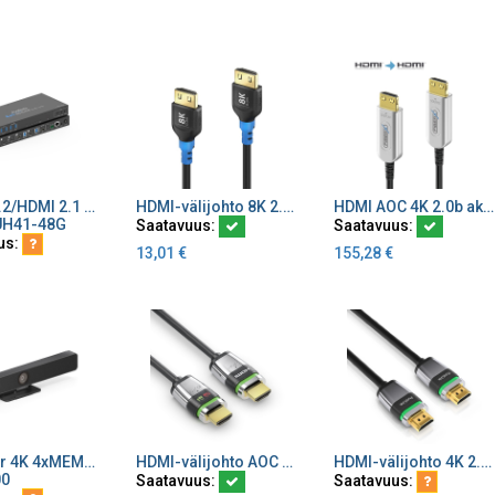
USB-C 3.2/HDMI 2.1 4x1 48G KVM Switcher PD 100 W
HDMI-välijohto 8K 2.1 48 Gbps ohut joustava
HDMI AOC 4K 2.0b aktiivinen FiberX 18 Gbps välijohto
ä ostoskoriin
Lisää ostoskoriin
Lisää ostoskoriin
UH41-48G
Saatavuus:
Saatavuus:
us:
13,01
€
155,28
€
Videobar 4K 4xMEMS 5xZOOM 2x3 W kaiuttimet Smartcamera
HDMI-välijohto AOC 4K 2.0b lukittava aktiivinen FiberX 18 Gbps LSZH
HDMI-välijohto 4K 2.0 lukittava 18 Gbps
ä ostoskoriin
Lisää ostoskoriin
Lisää ostoskoriin
00
Saatavuus:
Saatavuus: