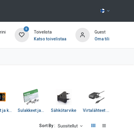
0
ini
Toivelista
Guest
Katso toivelistaa
Oma tili
Ota yhteyttä
Työkalut ja kemikaalit
Sulakkeet ja kytkimet
Sähkötarvike
Virtalähteet ja paristot
Muut
Sort By :
Suositellut