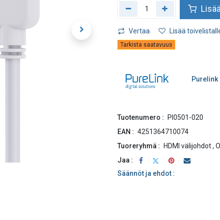
Lisää
Vertaa
Lisää toivelistall
Tarkista saatavuus
Purelink
Tuotenumero :
PI0501-020
EAN :
4251364710074
Tuoreryhmä :
HDMI välijohdot
,
O
Jaa :
Säännöt ja ehdot :