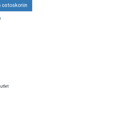
 ostoskoriin
e
utlet