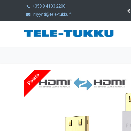
+358 9 4133 2200
myynti@tele-tukku.fi
Etusivu
Tuotteet
Kategoriat
Poisto