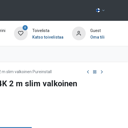
0
ini
Toivelista
Guest
Katso toivelistaa
Oma tili
Ota yhteyttä
2 m slim valkoinen Pureinstall
4K 2 m slim valkoinen