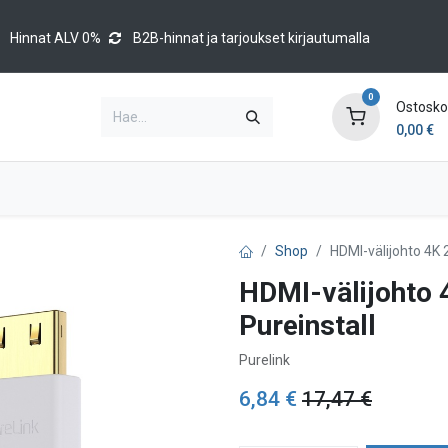
Hinnat ALV 0%
B2B-hinnat ja tarjoukset kirjautumalla
0
Ostoskor
0,00
€
Brands
Luettelot
Blog
Tapahtumat
Shop
HDMI-välijohto 4K 
HDMI-välijohto 
Pureinstall
Purelink
6,84
€
17,47
€