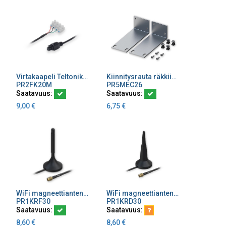
Virtakaapeli Teltonika riviliit virta, maa, IO in/out 2 m
Kiinnitysrauta räkkiin Teltonikan reitittimille
Lisää ostoskoriin
Lisää ostoskoriin
PR2FK20M
PR5MEC26
Saatavuus:
Saatavuus:
9,00
€
6,75
€
WiFi magneettiantenni Teltonika, 2400-2500 MHz, 3 dBi, kaapeli 1.5m RG174, RP SMA-uros liitin
WiFi magneettiantenni Teltonikan reitittimeen vahvistus 3 dBi, RP SMA-uros liitin, 1.5m kaapeli
Lisää ostoskoriin
Lisää ostoskoriin
PR1KRF30
PR1KRD30
Saatavuus:
Saatavuus:
8,60
€
8,60
€