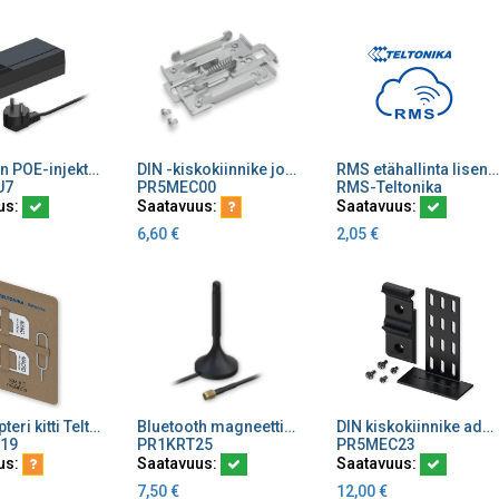
Aktiivinen POE-injektori, 52VDC/0.35A/15W, IEEE 802.3af tuki
DIN -kiskokiinnike jousella Teltonikan reitittimille
RMS etähallinta lisenssi
ä ostoskoriin
Lisää ostoskoriin
Lisää ostoskoriin
U7
PR5MEC00
RMS-Teltonika
us:
Saatavuus:
Saatavuus:
6,60
€
2,05
€
SIM adapteri kitti Teltonikan reitittimille
Bluetooth magneettiantenni Teltonika, 2400-2500 MHz, 3 dBi, kaapeli 1.5m RG174, RP SMA-uros liitin
DIN kiskokiinnike adapteri
ä ostoskoriin
Lisää ostoskoriin
Lisää ostoskoriin
19
PR1KRT25
PR5MEC23
us:
Saatavuus:
Saatavuus:
7,50
€
12,00
€