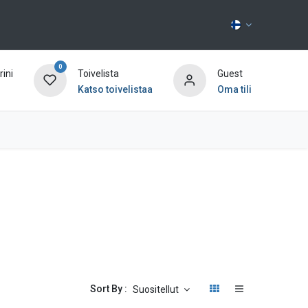
0
ini
Toivelista
Guest
Katso toivelistaa
Oma tili
Ota yhteyttä
Sort By :
Suositellut