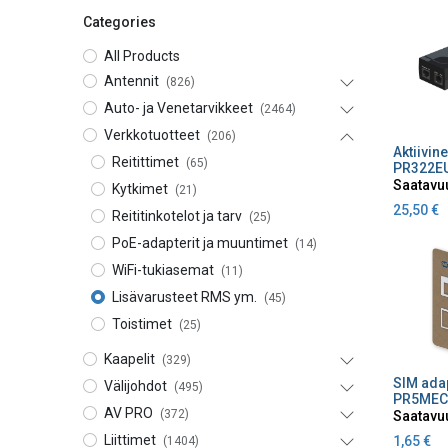
Categories
All Products
Antennit
(826)
Auto- ja Venetarvikkeet
(2464)
Verkkotuotteet
(206)
Lisä
Reitittimet
(65)
PR322E
Saatavu
Kytkimet
(21)
25,50
€
Reititinkotelot ja tarv
(25)
PoE-adapterit ja muuntimet
(14)
WiFi-tukiasemat
(11)
Lisävarusteet RMS ym.
(45)
Toistimet
(25)
Kaapelit
(329)
Lisä
Välijohdot
(495)
PR5MEC
AV PRO
(372)
Saatavu
Liittimet
1,65
€
(1404)