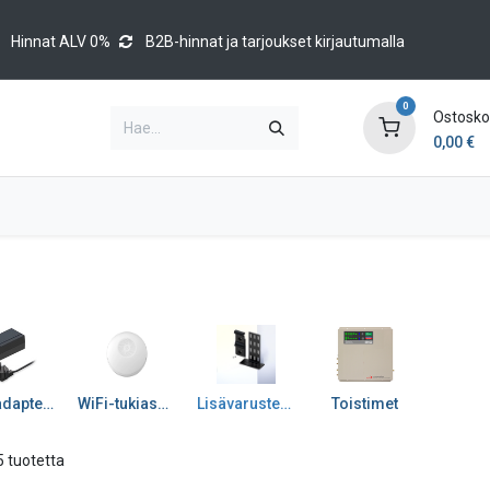
Hinnat ALV 0%
B2B-hinnat ja tarjoukset kirjautumalla
0
Ostoskor
0,00
€
Brands
Luettelot
Blog
Tapahtumat
PoE-adapterit ja muuntimet
WiFi-tukiasemat
Lisävarusteet RMS ym.
Toistimet
5 tuotetta