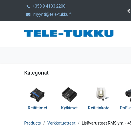
+358 9 4133 2200
myynti@tele-tukku.fi
Etusivu
Tuotteet
Kategoriat
Kategoriat
Reitittimet
Kytkimet
Reititinkotelot ja tarv
Products
Verkkotuotteet
Lisävarusteet RMS ym.
- 4