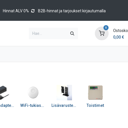
Hinnat ALV 0%
B2B-hinnat ja tarjoukset kirjautumalla
0
Ostoskor
0,00
€
Brands
Luettelot
Blog
Tapahtumat
PoE-adapterit ja muuntimet
WiFi-tukiasemat
Lisävarusteet RMS ym.
Toistimet