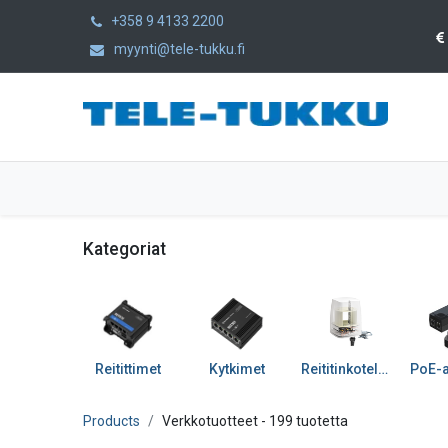
+358 9 4133 2200
myynti@tele-tukku.fi
Etusivu
Tuotteet
Kategoriat
Kategoriat
Reitittimet
Kytkimet
Reititinkotelot ja tarv
Products
Verkkotuotteet
- 199 tuotetta