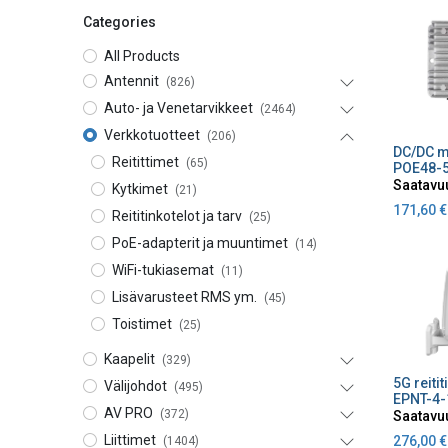
Categories
All Products
Antennit
(826)
Auto- ja Venetarvikkeet
(2464)
Verkkotuotteet
(206)
Lisä
Reitittimet
(65)
POE48-
Saatavu
Kytkimet
(21)
171,60
€
Reititinkotelot ja tarv
(25)
PoE-adapterit ja muuntimet
(14)
WiFi-tukiasemat
(11)
Lisävarusteet RMS ym.
(45)
Toistimet
(25)
Kaapelit
(329)
Lisä
Välijohdot
(495)
EPNT-4-
AV PRO
(372)
Saatavu
Liittimet
276,00
€
(1404)