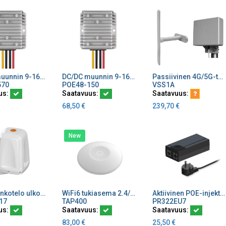
DC/DC muunnin 9-16 V->48 V 10 A/570 W IP68 PoE
DC/DC muunnin 9-16 V->48 V 3 A/150 W IP68 PoE
Passiivinen 4G/5G-toistin 10 m kaapeli Sirio 8610128+ 8610130+203207203 VSS
ä ostoskoriin
Lisää ostoskoriin
Lisää ostoskoriin
570
POE48-150
VSS1A
us:
Saatavuus:
Saatavuus:
68,50
€
239,70
€
New
5G reititinkotelo ulkokäyttöön 4x4 MiMo ympärisäteilevä GPS/GNSS WiFi 3dBi IP67
WiFi6 tukiasema 2.4/5/6GHz 802.11b/g/n/ac/ax Free RMS
Aktiivinen POE-injektori, 52VDC/0.35A/15W, IEEE 802.3af tuki
ä ostoskoriin
Lisää ostoskoriin
Lisää ostoskoriin
17
TAP400
PR322EU7
us:
Saatavuus:
Saatavuus:
83,00
€
25,50
€