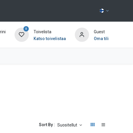
0
ini
Toivelista
Guest
Katso toivelistaa
Oma tili
Ota yhteyttä
Sort By :
Suositellut