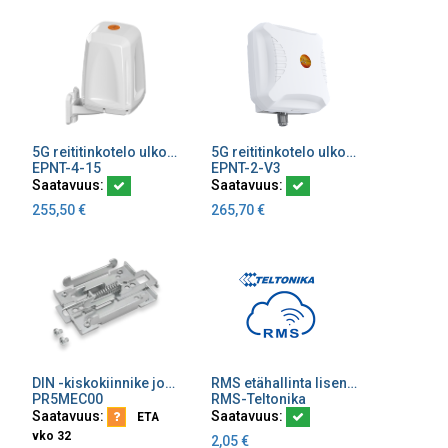
5G reititinkotelo ulkokäyttöön 2x2 MiMo ympärisäteilevä GPS/GNSS WiFi 3dBi IP67
5G reititinkotelo ulkokäyttöön 4x4 MiMo suuntaava/ympärisäteilevä WiFi 11 dBi
Lisää ostoskoriin
Lisää ostoskoriin
EPNT-4-15
EPNT-2-V3
Saatavuus:
Saatavuus:
255,50
€
265,70
€
DIN -kiskokiinnike jousella Teltonikan reitittimille
RMS etähallinta lisenssi
Lisää ostoskoriin
Lisää ostoskoriin
PR5MEC00
RMS-Teltonika
Saatavuus:
Saatavuus:
ETA
vko 32
2,05
€