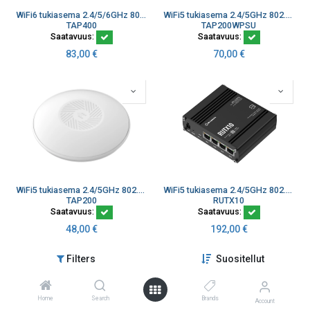
WiFi6 tukiasema 2.4/5/6GHz 802.11b/g/n/ac/ax Free RMS
WiFi5 tukiasema 2.4/5GHz 802.11b/g/n/ac sisältää POE injektorin Free RMS
TAP400
TAP200WPSU
Saatavuus:
Saatavuus:
83,00
€
70,00
€
WiFi5 tukiasema 2.4/5GHz 802.11b/g/n/ac Free RMS
WiFi5 tukiasema 2.4/5GHz 802.11b/g/n/ac Bluetooth 4xEthernet
TAP200
RUTX10
Saatavuus:
Saatavuus:
48,00
€
192,00
€
Filters
Suositellut
New
Home
Search
Brands
Account