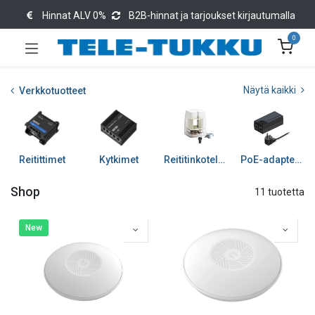
Hinnat ALV 0%
B2B-hinnat ja tarjoukset kirjautumalla
0
Näytä kaikki
Verkkotuotteet
Reitittimet
Kytkimet
Reititinkotelot ja tarv
PoE-adapterit ja muuntimet
Shop
11 tuotetta
New