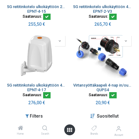
5G reititinkotelo ulkokäyttöön 2x2 MiMo ympärisäteilevä GPS/GNSS WiFi 3dBi IP67
5G reititinkotelo ulkokäyttöön 4x4 MiMo suuntaava/ympärisäteilevä WiFi 11 dBi
EPNT-4-15
EPNT-2-V3
Saatavuus:
Saatavuus:
255,50
€
265,70
€
5G reititinkotelo ulkokäyttöön 4x4 MiMo ympärisäteilevä GPS/GNSS WiFi 3dBi IP67
Virtansyöttäkaapeli 4-nap in/out Virta+IO Teltonika, Quspot Qumax
EPNT-4-17
QUPS4
Saatavuus:
Saatavuus:
276,00
€
20,90
€
Filters
Suositellut
Home
Search
Brands
Account