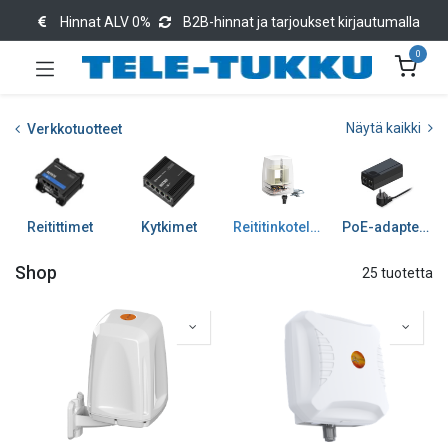
Hinnat ALV 0%
B2B-hinnat ja tarjoukset kirjautumalla
0
Näytä kaikki
Verkkotuotteet
Reitittimet
Kytkimet
Reititinkotelot ja tarv
PoE-adapterit ja muuntimet
Shop
25 tuotetta