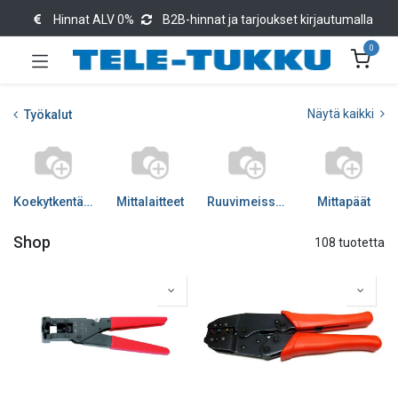
Hinnat ALV 0%
B2B-hinnat ja tarjoukset kirjautumalla
0
Näytä kaikki
Työkalut
Koekytkentälevyt
Mittalaitteet
Ruuvimeisselit
Mittapäät
Shop
108 tuotetta