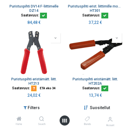
Puristuspihti DV14 F-liittimelle
Puristuspihti erist. liittimille momentilla
DZ14
HT301
Saatavuus:
Saatavuus:
84,48
€
37,22
€
Puristuspihti eristämätt. liitt.
Puristuspihti eristämätt. liitt.
HT213
HT202A
Saatavuus:
Saatavuus:
ETA vko 34
24,02
€
13,74
€
Filters
Suositellut
Home
Search
Brands
Account