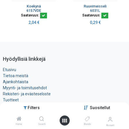
Koekynä
Ruuvimeisseli
6157VDE
6031L
Saatavuus:
Saatavuus:
2,04
€
0,29
€
Hyödyllisiä linkkejä
Etusivu
Tietoa meistä
Ajankohtaista
Myynti- ja toimitusehdot
Rekisteri- ja ​evästeseloste
Tuotteet
Filters
Suositellut
Ota yhteyttä
Home
Search
Brands
Account
Tele-Tukku Oy