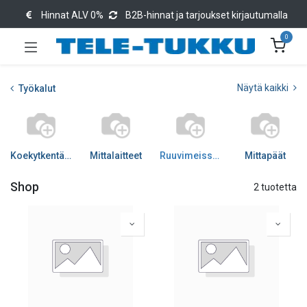
Hinnat ALV 0%
B2B-hinnat ja tarjoukset kirjautumalla
0
Näytä kaikki
Työkalut
Koekytkentälevyt
Mittalaitteet
Ruuvimeisselit
Mittapäät
Shop
2 tuotetta