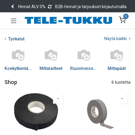
Hinnat ALV 0%
B2B-hinnat ja tarjoukset kirjautumalla
0
Näytä kaikki
Työkalut
Koekytkentälevyt
Mittalaitteet
Ruuvimeisselit
Mittapäät
Shop
6 tuotetta