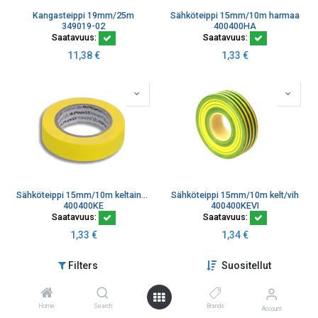
Kangasteippi 19mm/25m
Sähköteippi 15mm/10m harmaa
349019-02
400400HA
Saatavuus:
Saatavuus:
11,38
€
1,33
€
Sähköteippi 15mm/10m keltainen
Sähköteippi 15mm/10m kelt/vih
400400KE
400400KEVI
Saatavuus:
Saatavuus:
1,33
€
1,34
€
Filters
Suositellut
Home
Search
Brands
Account