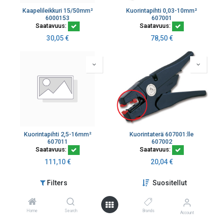
Kaapelileikkuri 15/50mm²
Kuorintapihti 0,03-10mm²
6000153
607001
Saatavuus:
Saatavuus:
30,05
€
78,50
€
Kuorintapihti 2,5-16mm²
Kuorintaterä 607001:lle
607011
607002
Saatavuus:
Saatavuus:
111,10
€
20,04
€
Filters
Suositellut
Home
Search
Brands
Account