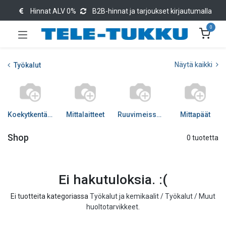
Hinnat ALV 0%
B2B-hinnat ja tarjoukset kirjautumalla
0
Näytä kaikki
Työkalut
Koekytkentälevyt
Mittalaitteet
Ruuvimeisselit
Mittapäät
Shop
0 tuotetta
Ei hakutuloksia. :(
Ei tuotteita kategoriassa
Työkalut ja kemikaalit / Työkalut / Muut
huoltotarvikkeet
.