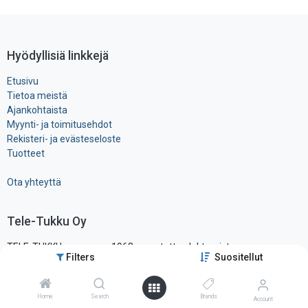
Hyödyllisiä linkkejä
Etusivu
Tietoa meistä
Ajankohtaista
Myynti- ja toimitusehdot
Rekisteri- ja ​evästeseloste
Tuotteet
Ota yhteyttä
Tele-Tukku Oy
TELE-TUKKU on vuonna 1963 perustettu elektronisten
Filters
Suositellut
komponenttien ja tarvikkeiden maahantuonti- ja tukkuliike, ollen yksi
alansa vanhimmista ja tunnetuimmista yrityksistä Suomessa.
Sijaitsemme pääkaupunkiseudun läheisyydessä hyvien
Home
Search
Brands
Account
liikenneyhteysien varrella, vain noin vartin päässä lentokentältä.