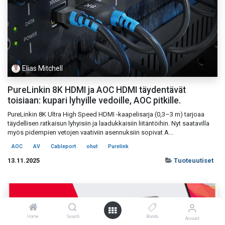
Elias Mitchell
PureLinkin 8K HDMI ja AOC HDMI täydentävät
toisiaan: kupari lyhyille vedoille, AOC pitkille.
PureLinkin 8K Ultra High Speed HDMI -kaapelisarja (0,3–3 m) tarjoaa
täydellisen ratkaisun lyhyisiin ja laadukkaisiin liitäntöihin. Nyt saatavilla
myös pidempien vetojen vaativiin asennuksiin sopivat A...
AOC
AV
Cableport
ohut
Purelink
13.11.2025
Tuoteuutiset
Home
Search
Brands
Account