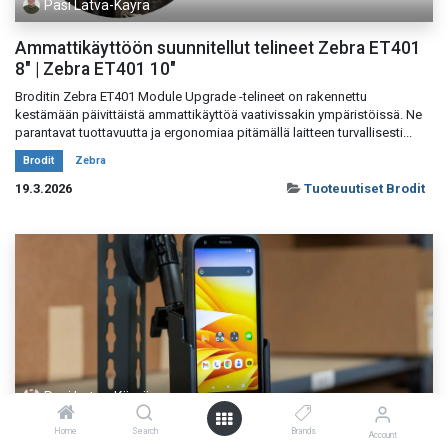
Pasi Latva-Käyrä
Ammattikäyttöön suunnitellut telineet Zebra ET401
8" | Zebra ET401 10"
Broditin Zebra ET401 Module Upgrade -telineet on rakennettu
kestämään päivittäistä ammattikäyttöä vaativissakin ympäristöissä. Ne
parantavat tuottavuutta ja ergonomiaa pitämällä laitteen turvallisesti...
Brodit
Zebra
19.3.2026
Tuoteuutiset Brodit
Pasi Latva-Käyrä
Home
Search
Brands
Broditin myydyimmät ja uudet tuotteet
Account