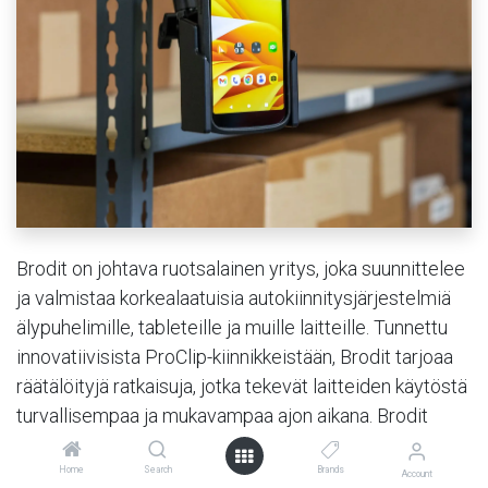
Brodit on johtava ruotsalainen yritys, joka suunnittelee
ja valmistaa korkealaatuisia autokiinnitysjärjestelmiä
älypuhelimille, tableteille ja muille laitteille. Tunnettu
innovatiivisista ProClip-kiinnikkeistään, Brodit tarjoaa
räätälöityjä ratkaisuja, jotka tekevät laitteiden käytöstä
turvallisempaa ja mukavampaa ajon aikana. Brodit
yhdistää käytännöllisyyden ja tyylikkyyden, varmistaen
optimaalisen käyttökokemuksen.
Home
Search
Brands
Account