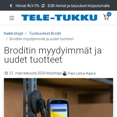
Hinnat ALV 0%
B2B-hinnat ja tarjoukset kirjautumalla
0
Kaikki blogit
Tuoteuutiset Brodit
Broditin myydyimmät ja uudet tuotteet
Broditin myydyimmät ja
uudet tuotteet
21. marraskuuta 2024
kirjoittaja
Pasi Latva-Käyrä