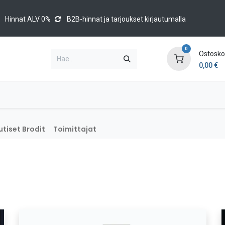
Hinnat ALV 0%
B2B-hinnat ja tarjoukset kirjautumalla
0
Ostoskor
0,00
€
Brands
Luettelot
Blog
Tapahtumat
tiset Brodit
Toimittajat