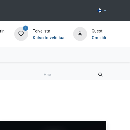
0
ini
Toivelista
Guest
Katso toivelistaa
Oma tili
Ota yhteyttä