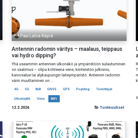
Pasi Latva-Käyrä
Antennin radomin väritys – maalaus, teippaus
vai hydro dipping?
Yhä useammin antennien ulkonäkö ja ympäristöön sulautuminen
R
on vaatimus – olipa kohteena vene, kiinteistön julkisivu,
T
kaivosalue tai älykaupungin laiteympäristö. Antennin radomin
m
värin muuttaminen on ...
k
4G
5G
8x8
GNSS
GPS
Poynting
Toimittajat
1
Ulkokäyttö
Vene
WiFi
12.2.2026
Tuoteuutiset