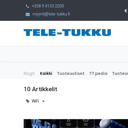
+358 9 4133 2200
myynti@tele-tukku.fi
Etusivu
Tuotteet
Kategoriat
Blogit:
Kaikki
Tuoteuutiset
TT pedia
Tuoteuu
10 Artikkelit
WiFi
×