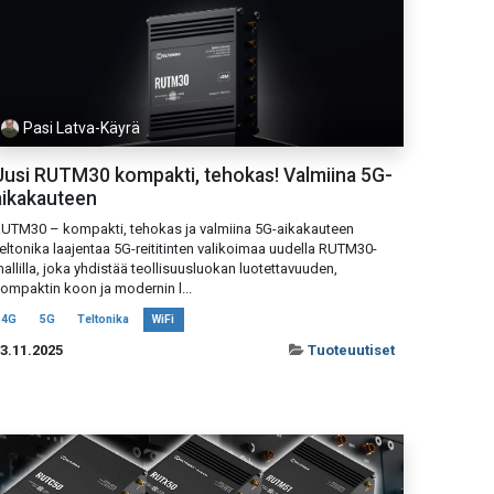
Pasi Latva-Käyrä
Uusi RUTM30 kompakti, tehokas! Valmiina 5G-
aikakauteen
UTM30 – kompakti, tehokas ja valmiina 5G-aikakauteen
eltonika laajentaa 5G-reititinten valikoimaa uudella RUTM30-
allilla, joka yhdistää teollisuusluokan luotettavuuden,
ompaktin koon ja modernin l...
4G
5G
Teltonika
WiFi
3.11.2025
Tuoteuutiset