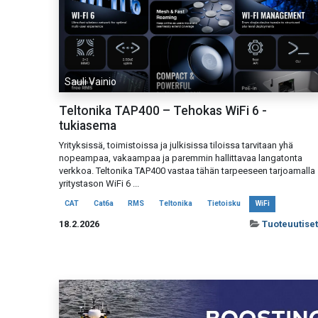
Sauli Vainio
Teltonika TAP400 – Tehokas WiFi 6 -
tukiasema
Yrityksissä, toimistoissa ja julkisissa tiloissa tarvitaan yhä
nopeampaa, vakaampaa ja paremmin hallittavaa langatonta
verkkoa. Teltonika TAP400 vastaa tähän tarpeeseen tarjoamalla
yritystason WiFi 6 ...
CAT
Cat6a
RMS
Teltonika
Tietoisku
WiFi
18.2.2026
Tuoteuutiset