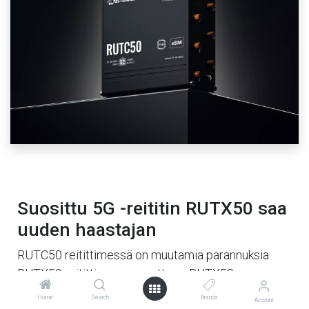
Suosittu 5G -reititin RUTX50 saa
uuden haastajan
RUTC50 reitittimessä on muutamia parannuksia
RUTX50 reitittimeen verrattuna. RUTX50
reitittimellä pärjää kyllä ihan hyvin mutta mikäli
Home
Search
Brands
Account