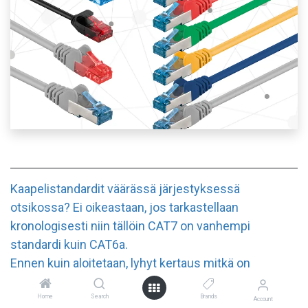
Kaapelistandardit väärässä järjestyksessä
otsikossa? Ei oikeastaan, jos tarkastellaan
kronologisesti niin tällöin CAT7 on vanhempi
standardi kuin CAT6a.
Ennen kuin aloitetaan, lyhyt kertaus mitkä on
maailmassa käytetyt standardit ja niiden lyhenteet.
Home
Search
Brands
Account