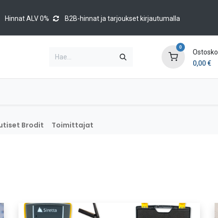
Hinnat ALV 0%
B2B-hinnat ja tarjoukset kirjautumalla
0
Ostoskor
0,00
€
Brands
Luettelot
Blog
Tapahtumat
tiset Brodit
Toimittajat