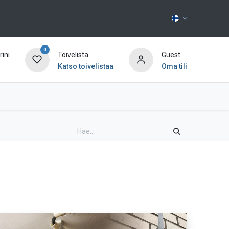
0
ini
Toivelista
Guest
Katso toivelistaa
Oma tili
Ota yhteyttä