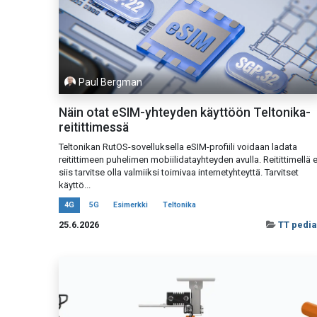
Paul Bergman
Näin otat eSIM-yhteyden käyttöön Teltonika-
reitittimessä
Teltonikan RutOS-sovelluksella eSIM-profiili voidaan ladata
reitittimeen puhelimen mobiilidatayhteyden avulla. Reitittimellä e
siis tarvitse olla valmiiksi toimivaa internetyhteyttä. Tarvitset
käyttö...
4G
5G
Esimerkki
Teltonika
25.6.2026
TT pedia