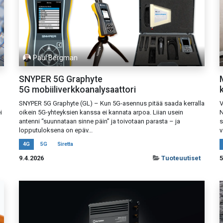
Paul Bergman
SNYPER 5G Graphyte
5G mobiiliverkkoanalysaattori
SNYPER 5G Graphyte (GL) – Kun 5G-asennus pitää saada kerralla
V
i
oikein 5G-yhteyksien kanssa ei kannata arpoa. Liian usein
N
antenni “suunnataan sinne päin” ja toivotaan parasta – ja
s
lopputuloksena on epäv...
v
4G
5G
Siretta
9.4.2026
Tuoteuutiset
5