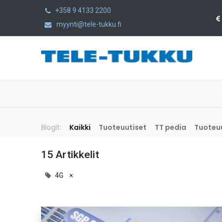
+358 9 4133 2200
myynti@tele-tukku.fi
Etusivu
Tuotteet
Kategoriat
Blogit:
Kaikki
Tuoteuutiset
TT pedia
Tuoteuu
15 Artikkelit
4G
×