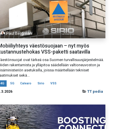
Paul Bergman
Mobiiliyhteys väestösuojaan – nyt myös
kustannustehokas VSS-paketti saatavilla
äestönsuojat ovat tärkeä osa Suomen turvallisuusjärjestelmää.
iiden rakentamista ja ylläpitoa säädellään valtioneuvoston ja
isäministeriön asetuksilla, joissa määritellään tekniset
aatimukset sekä...
4G
5G
Calearo
Sirio
VSS
.3.2026
TT pedia