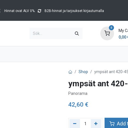
Hinnat ovat ALV 0%.
B2B-hinnat ja tarjoukset kirjautumalla
0
My C
0,00
Brands
Kataloger
Blog
Tapahtumat
Shop
ympsät ant 420-45
ympsät ant 420-
Panorama
42,60
€
Add t