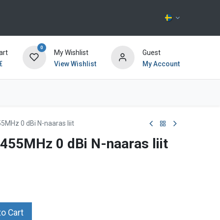
0
art
My Wishlist
Guest
€
View Wishlist
My Account
Kontakta oss
5MHz 0 dBi N-naaras liit
455MHz 0 dBi N-naaras liit
o Cart