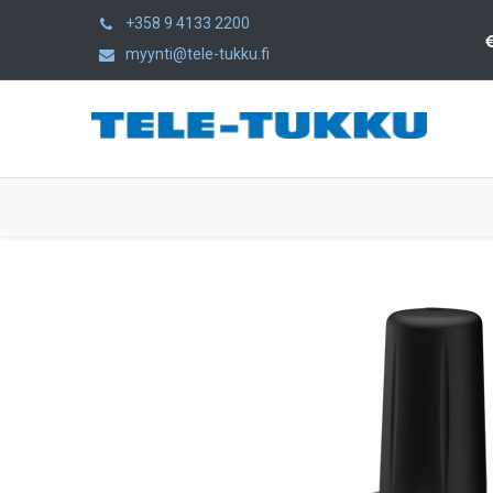
+358 9 4133 2200
myynti@tele-tukku.fi
Hem
Produkter
Kategorier