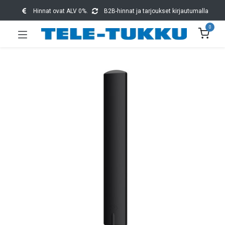
Hinnat ovat ALV 0%.
B2B-hinnat ja tarjoukset kirjautumalla
0