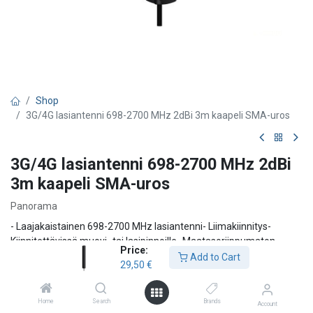
Shop
3G/4G lasiantenni 698-2700 MHz 2dBi 3m kaapeli SMA-uros
3G/4G lasiantenni 698-2700 MHz 2dBi
3m kaapeli SMA-uros
Panorama
- Laajakaistainen 698-2700 MHz lasiantenni- Liimakiinnitys-
Kiinnitettävissä muovi- tai lasipinnoille- Maatasoriippumaton-
Price:
Antenni on valmistettu vedenpitäväksi joten se soveltuu
Add to Cart
29,50
€
asennettavaksi kosteisiin tiloihinTaajuusalue: 698-2700
MHzVahvistus
Home
Search
Brands
29,50
€
Account