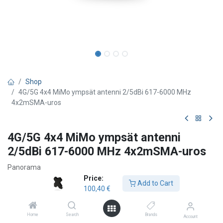
Shop
4G/5G 4x4 MiMo ympsät antenni 2/5dBi 617-6000 MHz
4x2mSMA-uros
4G/5G 4x4 MiMo ympsät antenni
2/5dBi 617-6000 MHz 4x2mSMA-uros
Panorama
Price:
4x4 MiMo -antenni 5G- ja 4G-verkoille
Add to Cart
100,40
€
Erittäin laajakaistainen: 617–960 / 1427–6000 MHz
Pöytä-, ikkuna- tai seinäkiinnitys
Monipuoliset asennusmahdollisuudet – sisältää integroidun
Home
Search
Brands
Account