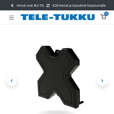
Hinnat ovat ALV 0%.
B2B-hinnat ja tarjoukset kirjautumalla
0