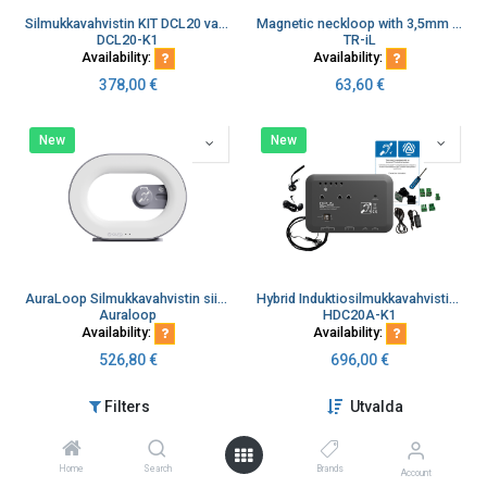
Silmukkavahvistin KIT DCL20 vahv, kiinteä asennus
Magnetic neckloop with 3,5mm jack connector
DCL20-K1
TR-iL
Availability:
Availability:
378,00
€
63,60
€
New
New
AuraLoop Silmukkavahvistin siirrettävä 5Vdc Li-ion 2xAA akku 4000mAh + mikrofoni & luuri (kopio)
Hybrid Induktiosilmukkavahvistin KIT HDC20A-K1, kiinteä asennus
Auraloop
HDC20A-K1
Availability:
Availability:
526,80
€
696,00
€
Filters
Utvalda
New
New
Home
Search
Brands
Account