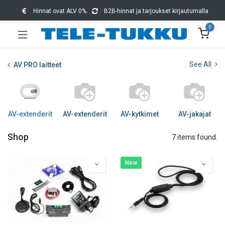
Hinnat ovat ALV 0%.
B2B-hinnat ja tarjoukset kirjautumalla
0
See All
AV PRO laitteet
AV-extenderit
AV-extenderit
AV-kytkimet
AV-jakajat
Shop
7 items found.
New