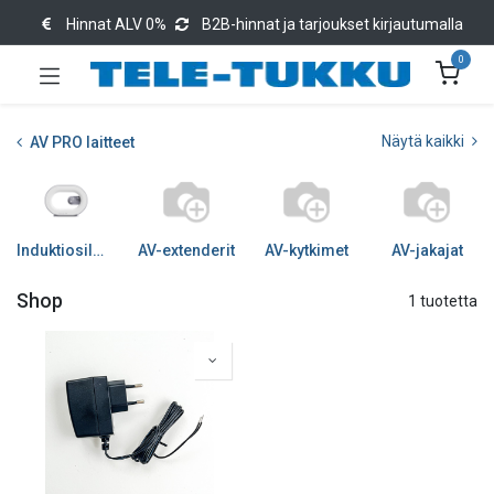
Hinnat ALV 0%
B2B-hinnat ja tarjoukset kirjautumalla
0
Näytä kaikki
AV PRO laitteet
Induktiosilmukkatuotteet
AV-extenderit
AV-kytkimet
AV-jakajat
Shop
1 tuotetta