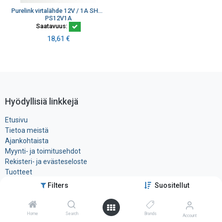
Purelink virtalähde 12V / 1A SHD310SM
PS12V1A
Saatavuus:
18,61
€
Hyödyllisiä linkkejä
Etusivu
Tietoa meistä
Ajankohtaista
Myynti- ja toimitusehdot
Rekisteri- ja ​evästeseloste
Tuotteet
Filters
Suositellut
Ota yhteyttä
Home
Search
Brands
Account
Tele-Tukku Oy