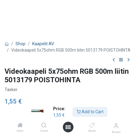
Shop
Kaapelit AV
Videokaapeli 5x75ohm RGB 500m liitin 5013179 POISTOHINTA
Videokaapeli 5x75ohm RGB 500m liitin
5013179 POISTOHINTA
Tasker
1,55
€
Price:
Add to Cart
1,55
€
Add to Cart
Home
Search
Brands
Account
Lägg till önskelista