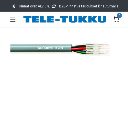
Hinnat ovat ALV 0%.
B2B-hinnat ja tarjoukset kirjautumalla
0