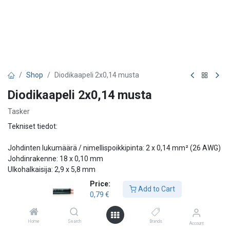
Shop
Diodikaapeli 2x0,14 musta
Diodikaapeli 2x0,14 musta
Tasker
Tekniset tiedot:
Johdinten lukumäärä / nimellispoikkipinta: 2 x 0,14 mm² (26 AWG)
Johdinrakenne: 18 x 0,10 mm
Ulkohalkaisija: 2,9 x 5,8 mm
Johdineristeen halkaisija: 1,4 mm
Price:
Add to Cart
Johtimen resistanssi: 130 Ω/km ±5 %
0,79
€
Käyttölämpötila: -15 °C … +70 °C
Kapasitanssi (johdin/johdin): 65 pF/m
Home
Search
Brands
Kapasitanssi (johdin/suoja): 120 pF/m
Account