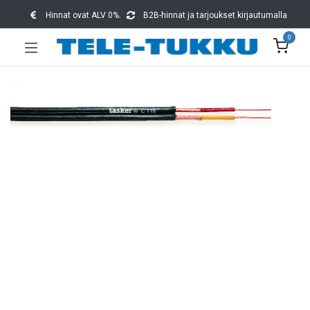
Hinnat ovat ALV 0%.
B2B-hinnat ja tarjoukset kirjautumalla
0