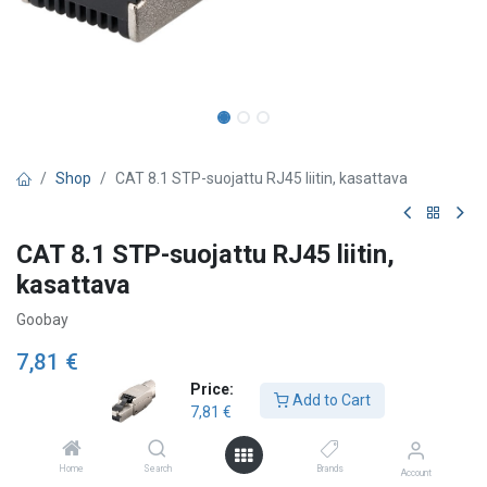
Shop
CAT 8.1 STP-suojattu RJ45 liitin, kasattava
CAT 8.1 STP-suojattu RJ45 liitin,
kasattava
Goobay
7,81
€
Price:
Add to Cart
7,81
€
Add to Cart
Home
Search
Brands
Account
Lägg till önskelista