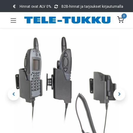
Hinnat ovat ALV 0%.
B2B-hinnat ja tarjoukset kirjautumalla
0