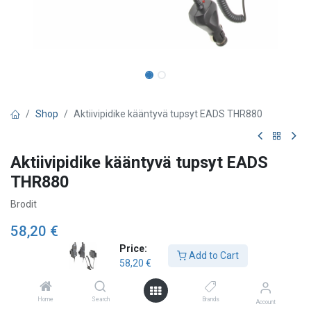
Shop
Aktiivipidike kääntyvä tupsyt EADS THR880
Aktiivipidike kääntyvä tupsyt EADS
THR880
Brodit
58,20
€
Price:
Add to Cart
58,20
€
Add to Cart
Home
Search
Brands
Account
Lägg till önskelista