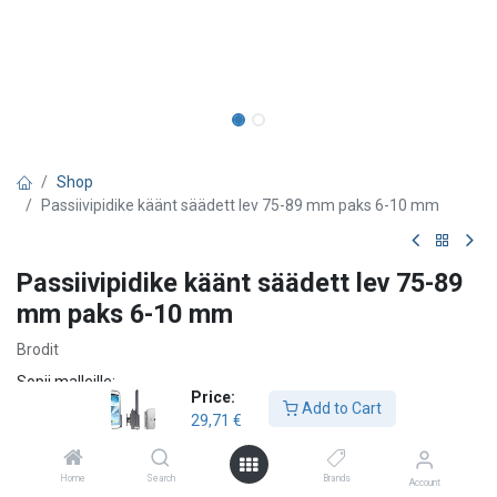
Shop
Passiivipidike käänt säädett lev 75-89 mm paks 6-10 mm
Passiivipidike käänt säädett lev 75-89
mm paks 6-10 mm
Brodit
Sopii malleille:
Price:
Add to Cart
29,71
€
Samsung Galaxy S25+
Samsung Galaxy S25 Ultra
Samsung Galaxy S24+ SM-S926B/DS
Home
Search
Brands
Account
Samsung Galaxy S24 Ultra SM-S928B/DS