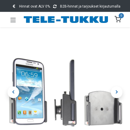
Hinnat ovat ALV 0%.
B2B-hinnat ja tarjoukset kirjautumalla
0