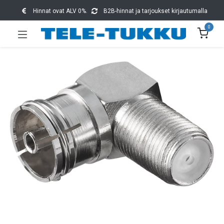
Hinnat ovat ALV 0%.
B2B-hinnat ja tarjoukset kirjautumalla
0