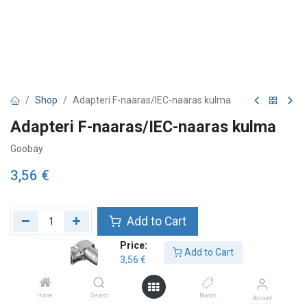
Shop
Adapteri F-naaras/IEC-naaras kulma
Adapteri F-naaras/IEC-naaras kulma
Goobay
3,56
€
Add to Cart
Price:
Lägg till önskelista
Add to Cart
3,56
€
Home
Search
Brands
Account