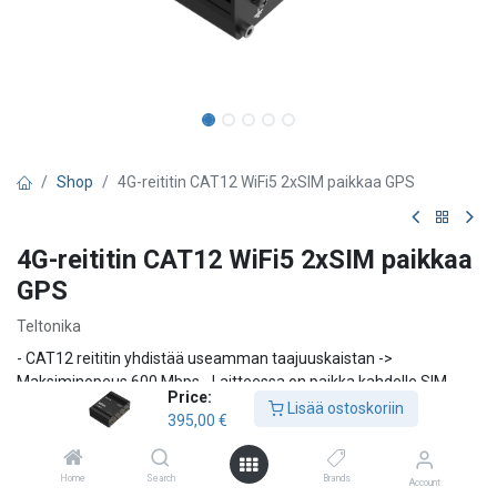
Shop
4G-reititin CAT12 WiFi5 2xSIM paikkaa GPS
4G-reititin CAT12 WiFi5 2xSIM paikkaa
GPS
Teltonika
- CAT12 reititin yhdistää useamman taajuuskaistan ->
Maksiminopeus 600 Mbps - Laitteessa on paikka kahdelle SIM -
Price:
kortille - Huonossa kentässä reititin voi käyttää automaattisesti
Lisää ostoskoriin
395,00
€
paremmin kuuluvaa operaattoria. "Instant failover switching" - 4x
Gigabit Ethernet liitintä (nopeus 1000 Mbps) - Dual Wlan 2.4 ja 5
GHz , tukee 802.11ac standardia, nopeus jopa 867 Mbps -
Home
Search
Brands
Account