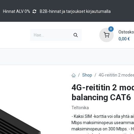
Hinnat ALV 0%
B2B-hinnat ja tarjoukset kirjautumalla
0
Ostoskor
0,00
€
Brands
Luettelot
Blog
Tapahtumat
Shop
4G-reititin 2 mod
4G-reititin 2 m
balancing CAT6
Teltonika
- Kaksi SIM -korttia voi olla yhtä
Mbps maksiminopeus useamman kä
maksiminopeus on 300 Mbps. - Huo