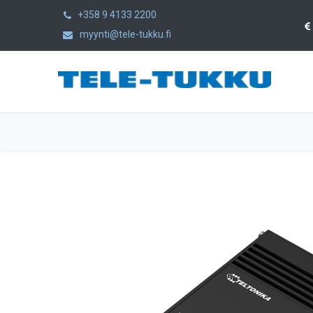
+358 9 4133 2200
myynti@tele-tukku.fi
Etusivu
Tuotteet
Kategoriat