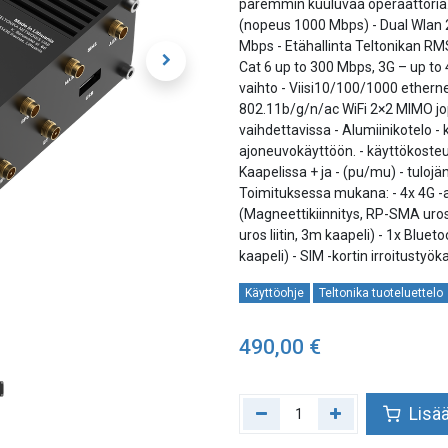
paremmin kuuluvaa operaattoria. "I
(nopeus 1000 Mbps) - Dual Wlan 2
Mbps - Etähallinta Teltonikan RMS
Cat 6 up to 300 Mbps, 3G – up to
vaihto - Viisi10/100/1000 ethernet
802.11b/g/n/ac WiFi 2×2 MIMO jo
vaihdettavissa - Alumiinikotelo - 
ajoneuvokäyttöön. - käyttökosteu
Kaapelissa + ja - (pu/mu) - tulojä
Toimituksessa mukana: - 4x 4G -a
(Magneettikiinnitys, RP-SMA uros 
uros liitin, 3m kaapeli) - 1x Blue
kaapeli) - SIM -kortin irroitusty
Käyttöohje
Teltonika tuoteluettelo
490,00
€
Lisää