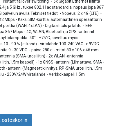
nstant failover switching" - 5x Gigabit Ethernet liitintä
.4 ja 5 GHz , tukee 802.11ac standardia, nopeus jopa 867
 palvelun avulla Tekniset tiedot: - Nopeus: 2 x 4G (LTE) –
 42 Mbps - Kaksi SIM-korttia, automaattinen operaattorin
 porttia (WAN, 4xLAN) - Digitaali tulo ja lähtö - IEEE
pa 867 Mbps - 4G, WLAN, Bluetooth ja GPS -antennit
käyttölämpötila -40­° - +75°C, soveltuu myös
s 10 - 90 % (ei kond) - virtalähde 100-240 VAC -> 9VDC.
nnite 9 - 30 VDC. - paino 280 g - mitat 80 x 106 x 46 mm
ntennia (SMA-uros liitin) - 2x WLAN -antennia
liitin,1.5m kaapeli) - 1x GNSS -antenni (Liimattava, SMA -
tooth -antenni (Magneettikiinnitys, RP-SMA uros liitin,1.5m
ökalu - 230V/24W virtalähde - Verkkokaapeli 1.5m
 ostoskoriin