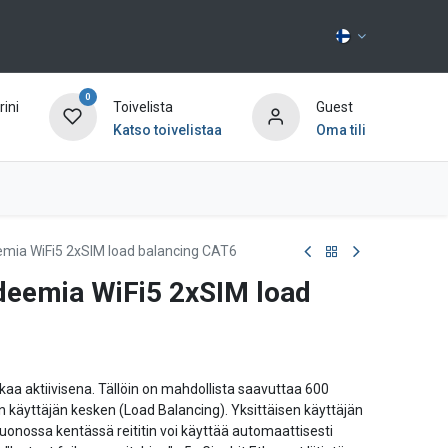
0
ini
Toivelista
Guest
Katso toivelistaa
Oma tili
Ota yhteyttä
eemia WiFi5 2xSIM load balancing CAT6
odeemia WiFi5 2xSIM load
 aikaa aktiivisena. Tällöin on mahdollista saavuttaa 600
yttäjän kesken (Load Balancing). Yksittäisen käyttäjän
nossa kentässä reititin voi käyttää automaattisesti